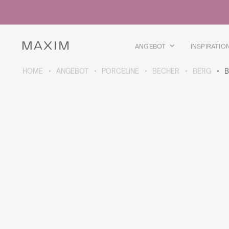
Alle Produkte
Glasbecher
Gläser
Schnapsgläser
ANGEBOT
INSPIRATIO
Bierkrüge
Karaffen
HOME
ANGEBOT
PORCELINE
BECHER
BERG
B
ÜBER DIE KOLLEKTION
Galaxy
collection
Alle Produkte
Thermobecher
Thermosflaschen
Vakuumflasche
Trinkflaschen