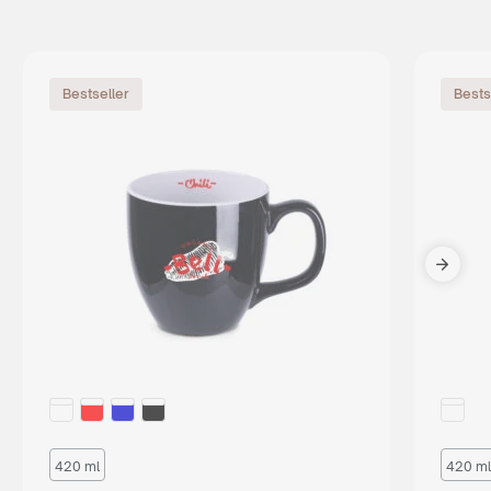
Bestseller
Bests
420 ml
420 ml