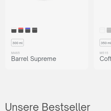
300 ml
350 ml
M465
M515
Barrel Supreme
Cof
Unsere Bestseller