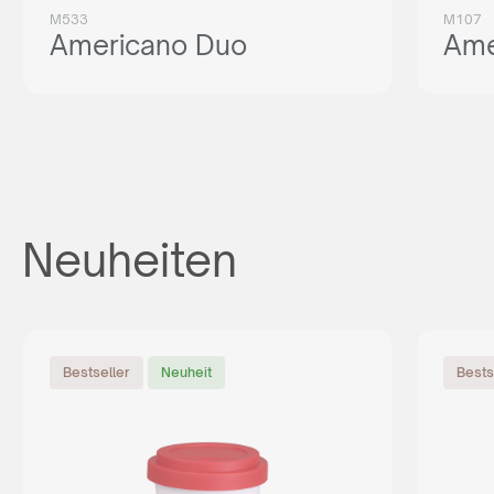
M533
M107
Americano Duo
Ame
Neuheiten
Bestseller
Neuheit
Bests