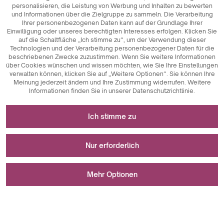
personalisieren, die Leistung von Werbung und Inhalten zu bewerten
und Informationen über die Zielgruppe zu sammeln. Die Verarbeitung
Ihrer personenbezogenen Daten kann auf der Grundlage Ihrer
Einwilligung oder unseres berechtigten Interesses erfolgen. Klicken Sie
auf die Schaltfläche „Ich stimme zu“, um der Verwendung dieser
Technologien und der Verarbeitung personenbezogener Daten für die
beschriebenen Zwecke zuzustimmen. Wenn Sie weitere Informationen
über Cookies wünschen und wissen möchten, wie Sie Ihre Einstellungen
verwalten können, klicken Sie auf „Weitere Optionen“. Sie können Ihre
Meinung jederzeit ändern und Ihre Zustimmung widerrufen. Weitere
Informationen finden Sie in unserer Datenschutzrichtlinie.
Erforderlich für das Funktionieren der Website
Ich stimme zu
Technisch notwendige Cookies sind
Für Messungen und statistische Analysen
Schlüsselkomponenten, die das reibungslose
Nur erforderlich
Funktionieren der Website gewährleisten. Dazu gehören
Sitzungskennungen, die es uns ermöglichen, Sie beim
Analytische Cookies sind ein wichtiges Instrument zur
Wird zur Anzeige von Werbung verwendet
Durchsuchen verschiedener Seiten zu erkennen, die
Erfassung von Daten über die Nutzeraktivitäten auf der
Mehr Optionen
Konsistenz der Sitzung zu gewährleisten und Funktionen
Website. Ihr Hauptzweck ist die Analyse des Website-
wie Einkaufswagen und Anmeldesitzungen zu
Verkehrs und die Bewertung ihrer Leistung. Analytische
Marketing-Cookies spielen eine wichtige Rolle bei der
ermöglichen. Außerdem speichern Cookies die
Cookies ermöglichen es uns, zu verfolgen, wie die Nutzer
Personalisierung und Verfolgung von Marketingaktivitäten
Beim Speichern Ihrer Einstellungen ist ein Fehler aufgetreten.
Präferenzen der Nutzer bei der Annahme von Cookies, so
auf der Website navigieren, welche Inhalte am
auf Websites. Ihr Hauptziel ist es, Informationen über das
Ich stimme zu
dass sie nicht bei jedem Besuch der Website erneut
beliebtesten sind und welche Verhaltensweisen sie an
Nutzerverhalten zu sammeln, um personalisierte Inhalte
zustimmen müssen. Cookies zum Schutz vor
den Tag legen, wie z. B. Klicks oder Interaktionen mit
und Werbung anbieten zu können. Durch die Verfolgung