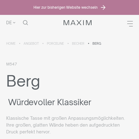
Hier zur bisherigen Website wechseln
DE
HOME
ANGEBOT
PORCELINE
BECHER
BERG
M547
Berg
Würdevoller Klassiker
Klassische Tasse mit großen Anpassungsmöglichkeiten.
Ihre großen, glatten Wände heben den aufgedruckten
Druck perfekt hervor.