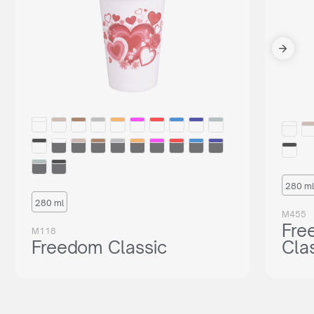
280 ml
280 ml
M455
Fre
M118
Freedom Classic
Cla