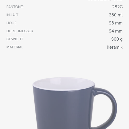
282C
PANTONE~
380 ml
INHALT
98 mm
HÖHE
94 mm
DURCHMESSER
360 g
GEWICHT
Keramik
MATERIAL