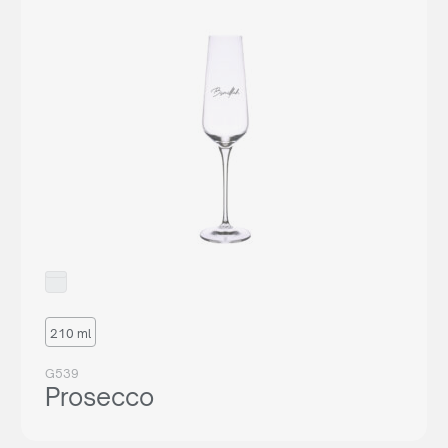
210 ml
G539
Prosecco