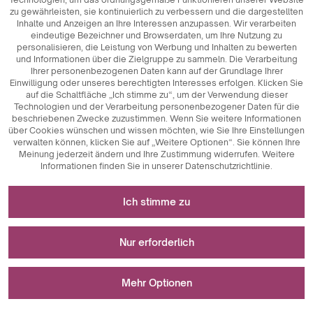
zu gewährleisten, sie kontinuierlich zu verbessern und die dargestellten
Galaxy
Inhalte und Anzeigen an Ihre Interessen anzupassen. Wir verarbeiten
eindeutige Bezeichner und Browserdaten, um Ihre Nutzung zu
personalisieren, die Leistung von Werbung und Inhalten zu bewerten
und Informationen über die Zielgruppe zu sammeln. Die Verarbeitung
Ihrer personenbezogenen Daten kann auf der Grundlage Ihrer
Einwilligung oder unseres berechtigten Interesses erfolgen. Klicken Sie
auf die Schaltfläche „Ich stimme zu“, um der Verwendung dieser
Technologien und der Verarbeitung personenbezogener Daten für die
beschriebenen Zwecke zuzustimmen. Wenn Sie weitere Informationen
über Cookies wünschen und wissen möchten, wie Sie Ihre Einstellungen
verwalten können, klicken Sie auf „Weitere Optionen“. Sie können Ihre
Meinung jederzeit ändern und Ihre Zustimmung widerrufen. Weitere
Informationen finden Sie in unserer Datenschutzrichtlinie.
Erforderlich für das Funktionieren der Website
Ich stimme zu
Technisch notwendige Cookies sind
Für Messungen und statistische Analysen
Schlüsselkomponenten, die das reibungslose
Nur erforderlich
Funktionieren der Website gewährleisten. Dazu gehören
Sitzungskennungen, die es uns ermöglichen, Sie beim
Analytische Cookies sind ein wichtiges Instrument zur
Mood
Wird zur Anzeige von Werbung verwendet
Durchsuchen verschiedener Seiten zu erkennen, die
Erfassung von Daten über die Nutzeraktivitäten auf der
Mehr Optionen
Konsistenz der Sitzung zu gewährleisten und Funktionen
Website. Ihr Hauptzweck ist die Analyse des Website-
wie Einkaufswagen und Anmeldesitzungen zu
Verkehrs und die Bewertung ihrer Leistung. Analytische
Marketing-Cookies spielen eine wichtige Rolle bei der
ermöglichen. Außerdem speichern Cookies die
Cookies ermöglichen es uns, zu verfolgen, wie die Nutzer