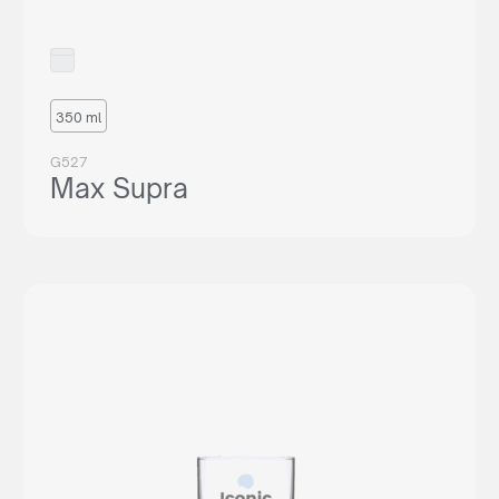
350 ml
G527
Max Supra