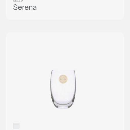
G529
Serena