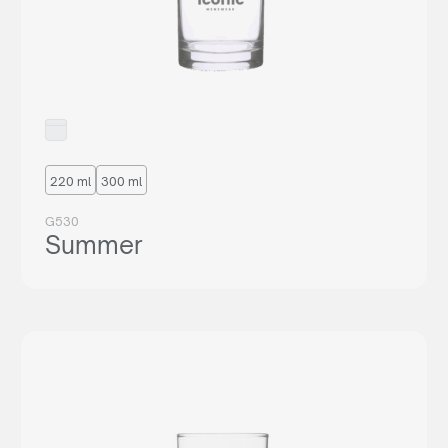
220 ml
300 ml
G530
Summer