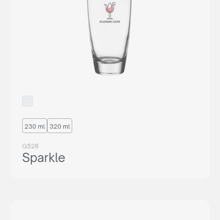
230 ml
320 ml
G528
Sparkle