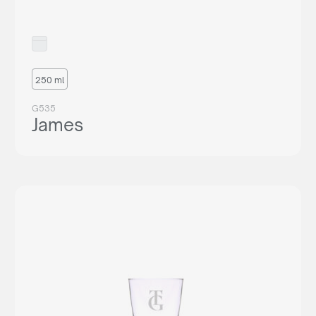
250 ml
G535
James