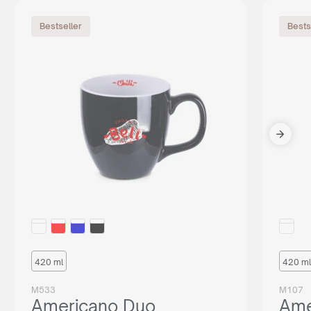
Bestseller
Bests
420 ml
420 ml
M533
M107
Americano Duo
Ame