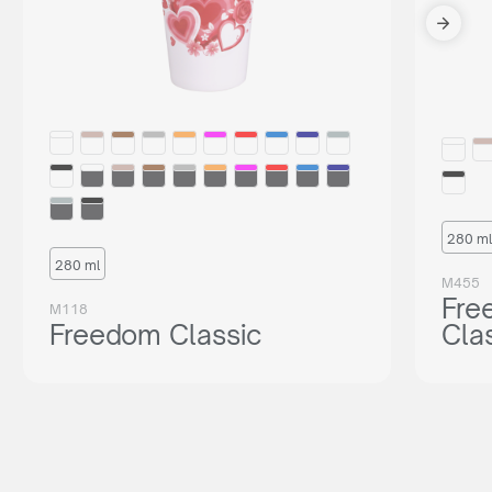
280 ml
280 ml
M455
Fre
M118
Freedom Classic
Cla