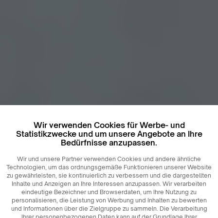
Wir verwenden Cookies für Werbe- und
Statistikzwecke und um unsere Angebote an Ihre
Bedürfnisse anzupassen.
Wir und unsere Partner verwenden Cookies und andere ähnliche
Technologien, um das ordnungsgemäße Funktionieren unserer Website
zu gewährleisten, sie kontinuierlich zu verbessern und die dargestellten
Inhalte und Anzeigen an Ihre Interessen anzupassen. Wir verarbeiten
eindeutige Bezeichner und Browserdaten, um Ihre Nutzung zu
personalisieren, die Leistung von Werbung und Inhalten zu bewerten
und Informationen über die Zielgruppe zu sammeln. Die Verarbeitung
Ihrer personenbezogenen Daten kann auf der Grundlage Ihrer