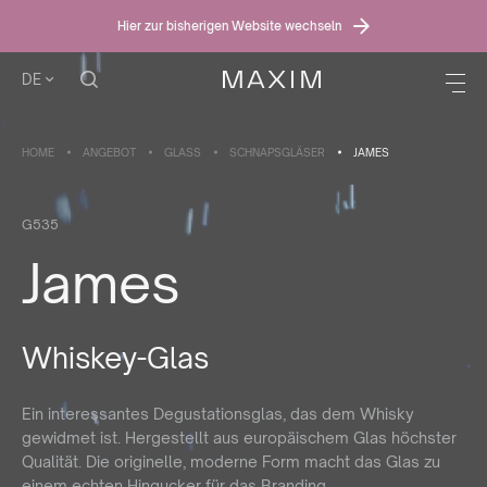
Hier zur bisherigen Website wechseln
DE
HOME
ANGEBOT
GLASS
SCHNAPSGLÄSER
JAMES
G535
James
Whiskey-Glas
Ein interessantes Degustationsglas, das dem Whisky
gewidmet ist. Hergestellt aus europäischem Glas höchster
Qualität. Die originelle, moderne Form macht das Glas zu
einem echten Hingucker für das Branding.