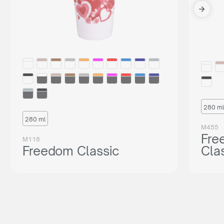
280 ml
280 ml
M455
Fre
M118
Freedom Classic
Cla