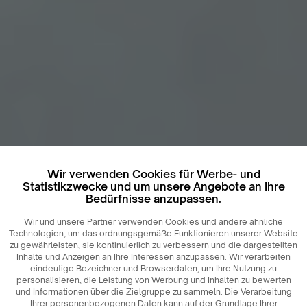
Wir verwenden Cookies für Werbe- und
Statistikzwecke und um unsere Angebote an Ihre
Bedürfnisse anzupassen.
Wir und unsere Partner verwenden Cookies und andere ähnliche
Technologien, um das ordnungsgemäße Funktionieren unserer Website
zu gewährleisten, sie kontinuierlich zu verbessern und die dargestellten
Inhalte und Anzeigen an Ihre Interessen anzupassen. Wir verarbeiten
eindeutige Bezeichner und Browserdaten, um Ihre Nutzung zu
personalisieren, die Leistung von Werbung und Inhalten zu bewerten
und Informationen über die Zielgruppe zu sammeln. Die Verarbeitung
Ihrer personenbezogenen Daten kann auf der Grundlage Ihrer