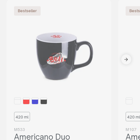
Bestseller
Bests
420 ml
420 ml
M533
M107
Americano Duo
Ame