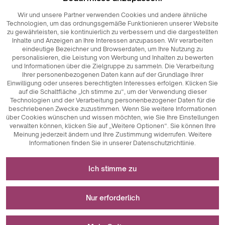
Wir und unsere Partner verwenden Cookies und andere ähnliche
Technologien, um das ordnungsgemäße Funktionieren unserer Website
zu gewährleisten, sie kontinuierlich zu verbessern und die dargestellten
Inhalte und Anzeigen an Ihre Interessen anzupassen. Wir verarbeiten
eindeutige Bezeichner und Browserdaten, um Ihre Nutzung zu
personalisieren, die Leistung von Werbung und Inhalten zu bewerten
und Informationen über die Zielgruppe zu sammeln. Die Verarbeitung
Ihrer personenbezogenen Daten kann auf der Grundlage Ihrer
Einwilligung oder unseres berechtigten Interesses erfolgen. Klicken Sie
auf die Schaltfläche „Ich stimme zu“, um der Verwendung dieser
Technologien und der Verarbeitung personenbezogener Daten für die
beschriebenen Zwecke zuzustimmen. Wenn Sie weitere Informationen
über Cookies wünschen und wissen möchten, wie Sie Ihre Einstellungen
verwalten können, klicken Sie auf „Weitere Optionen“. Sie können Ihre
Meinung jederzeit ändern und Ihre Zustimmung widerrufen. Weitere
Informationen finden Sie in unserer Datenschutzrichtlinie.
Erforderlich für das Funktionieren der Website
Ich stimme zu
Technisch notwendige Cookies sind
Für Messungen und statistische Analysen
Schlüsselkomponenten, die das reibungslose
Nur erforderlich
Funktionieren der Website gewährleisten. Dazu gehören
Sitzungskennungen, die es uns ermöglichen, Sie beim
Analytische Cookies sind ein wichtiges Instrument zur
Wird zur Anzeige von Werbung verwendet
Durchsuchen verschiedener Seiten zu erkennen, die
Erfassung von Daten über die Nutzeraktivitäten auf der