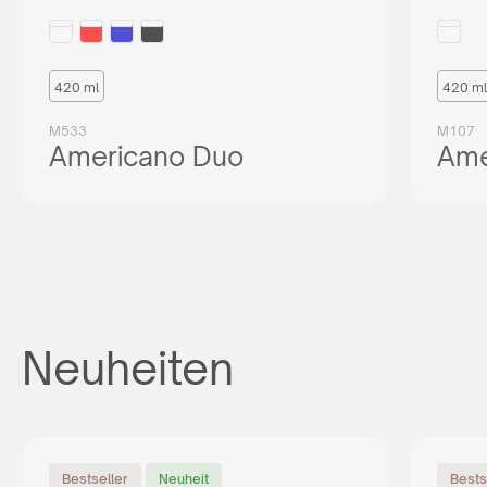
420 ml
420 ml
M533
M107
Americano Duo
Ame
Neuheiten
Bestseller
Neuheit
Bests