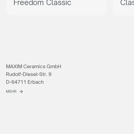
Freedom Classic
Cla
MAXIM Ceramics GmbH
Rudolf-Diesel-Str. 9
D-64711 Erbach
MEHR