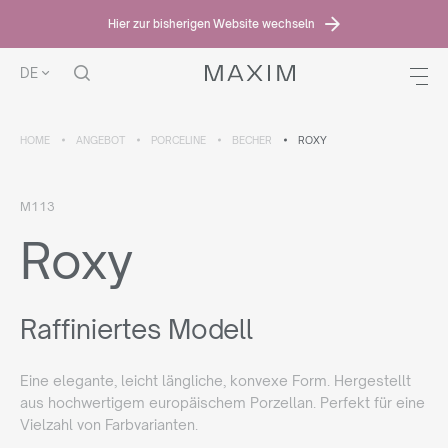
Hier zur bisherigen Website wechseln
DE
HOME
ANGEBOT
PORCELINE
BECHER
ROXY
M113
Roxy
Raffiniertes Modell
Eine elegante, leicht längliche, konvexe Form. Hergestellt
aus hochwertigem europäischem Porzellan. Perfekt für eine
Vielzahl von Farbvarianten.