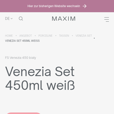
Hier zur bisherigen Website wechseln
DE
HOME
ANGEBOT
PORCELINE
TASSEN
VENEZIA SET
VENEZIA SET 450ML WEISS
FS Venezia 450 biały
Venezia Set
450ml weiß