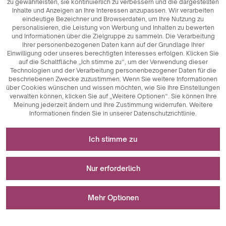
zu gewährleisten, sie kontinuierlich zu verbessern und die dargestellten
Inhalte und Anzeigen an Ihre Interessen anzupassen. Wir verarbeiten
eindeutige Bezeichner und Browserdaten, um Ihre Nutzung zu
personalisieren, die Leistung von Werbung und Inhalten zu bewerten
und Informationen über die Zielgruppe zu sammeln. Die Verarbeitung
Ihrer personenbezogenen Daten kann auf der Grundlage Ihrer
Einwilligung oder unseres berechtigten Interesses erfolgen. Klicken Sie
auf die Schaltfläche „Ich stimme zu“, um der Verwendung dieser
Technologien und der Verarbeitung personenbezogener Daten für die
beschriebenen Zwecke zuzustimmen. Wenn Sie weitere Informationen
über Cookies wünschen und wissen möchten, wie Sie Ihre Einstellungen
verwalten können, klicken Sie auf „Weitere Optionen“. Sie können Ihre
Meinung jederzeit ändern und Ihre Zustimmung widerrufen. Weitere
Informationen finden Sie in unserer Datenschutzrichtlinie.
Erforderlich für das Funktionieren der Website
Ich stimme zu
Technisch notwendige Cookies sind
Für Messungen und statistische Analysen
Schlüsselkomponenten, die das reibungslose
Nur erforderlich
Funktionieren der Website gewährleisten. Dazu gehören
Sitzungskennungen, die es uns ermöglichen, Sie beim
Analytische Cookies sind ein wichtiges Instrument zur
Wird zur Anzeige von Werbung verwendet
Durchsuchen verschiedener Seiten zu erkennen, die
Erfassung von Daten über die Nutzeraktivitäten auf der
Mehr Optionen
Konsistenz der Sitzung zu gewährleisten und Funktionen
Website. Ihr Hauptzweck ist die Analyse des Website-
wie Einkaufswagen und Anmeldesitzungen zu
Verkehrs und die Bewertung ihrer Leistung. Analytische
Marketing-Cookies spielen eine wichtige Rolle bei der
ermöglichen. Außerdem speichern Cookies die
Cookies ermöglichen es uns, zu verfolgen, wie die Nutzer
Personalisierung und Verfolgung von Marketingaktivitäten
Beim Speichern Ihrer Einstellungen ist ein Fehler aufgetreten.
Präferenzen der Nutzer bei der Annahme von Cookies, so