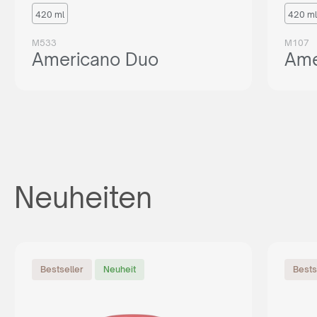
420 ml
420 ml
M533
M107
Americano Duo
Ame
Neuheiten
Bestseller
Neuheit
Bests