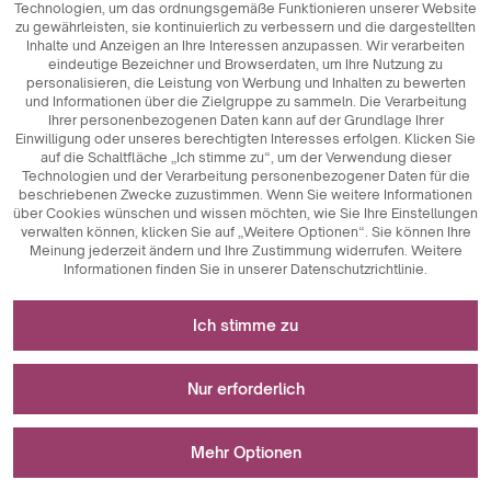
Technologien, um das ordnungsgemäße Funktionieren unserer Website
zu gewährleisten, sie kontinuierlich zu verbessern und die dargestellten
Inhalte und Anzeigen an Ihre Interessen anzupassen. Wir verarbeiten
eindeutige Bezeichner und Browserdaten, um Ihre Nutzung zu
personalisieren, die Leistung von Werbung und Inhalten zu bewerten
und Informationen über die Zielgruppe zu sammeln. Die Verarbeitung
Ihrer personenbezogenen Daten kann auf der Grundlage Ihrer
Einwilligung oder unseres berechtigten Interesses erfolgen. Klicken Sie
auf die Schaltfläche „Ich stimme zu“, um der Verwendung dieser
Technologien und der Verarbeitung personenbezogener Daten für die
beschriebenen Zwecke zuzustimmen. Wenn Sie weitere Informationen
über Cookies wünschen und wissen möchten, wie Sie Ihre Einstellungen
verwalten können, klicken Sie auf „Weitere Optionen“. Sie können Ihre
Meinung jederzeit ändern und Ihre Zustimmung widerrufen. Weitere
Informationen finden Sie in unserer Datenschutzrichtlinie.
Erforderlich für das Funktionieren der Website
Ich stimme zu
Technisch notwendige Cookies sind
Für Messungen und statistische Analysen
Schlüsselkomponenten, die das reibungslose
Nur erforderlich
Funktionieren der Website gewährleisten. Dazu gehören
Sitzungskennungen, die es uns ermöglichen, Sie beim
Analytische Cookies sind ein wichtiges Instrument zur
Wird zur Anzeige von Werbung verwendet
Durchsuchen verschiedener Seiten zu erkennen, die
Erfassung von Daten über die Nutzeraktivitäten auf der
Mehr Optionen
Konsistenz der Sitzung zu gewährleisten und Funktionen
Website. Ihr Hauptzweck ist die Analyse des Website-
wie Einkaufswagen und Anmeldesitzungen zu
Verkehrs und die Bewertung ihrer Leistung. Analytische
Marketing-Cookies spielen eine wichtige Rolle bei der