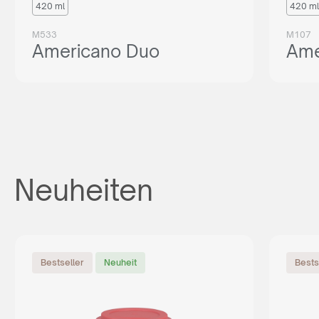
420 ml
420 ml
M533
M107
Americano Duo
Ame
Neuheiten
Bestseller
Neuheit
Bests