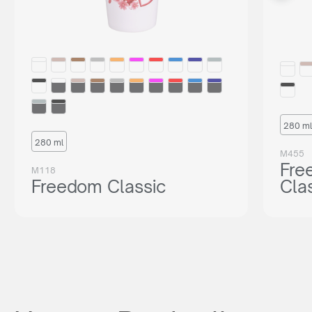
280 ml
280 ml
M455
Fre
M118
Freedom Classic
Cla