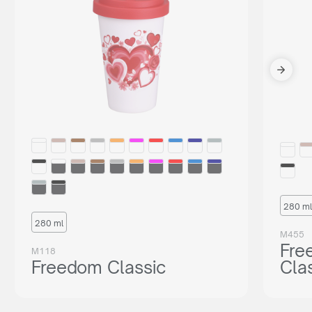
280 ml
280 ml
M455
Fre
M118
Freedom Classic
Cla