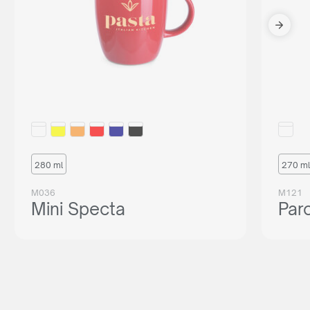
280 ml
270 ml
M036
M121
Mini Specta
Par