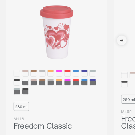
280 ml
280 ml
M455
Fre
M118
Freedom Classic
Cla