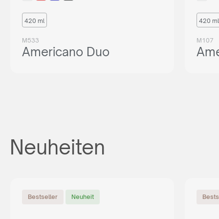
420 ml
420 ml
M533
M107
Americano Duo
Ame
Neuheiten
Bestseller
Neuheit
Bests