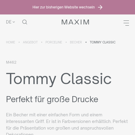
Hier zur bisherigen Website wechseln
DE
HOME
ANGEBOT
PORCELINE
BECHER
TOMMY CLASSIC
M462
Tommy Classic
Perfekt für große Drucke
Ein Becher mit einer einfachen Form und einem
interessanten Griff. Er ist in Farbversionen erhältlich. Perfekt
für die Präsentation von großen und anspruchsvollen
Dekorationen.