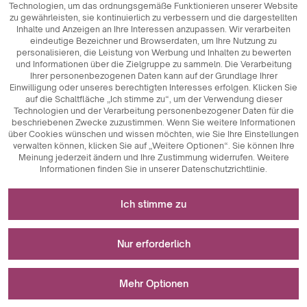
Technologien, um das ordnungsgemäße Funktionieren unserer Website
zu gewährleisten, sie kontinuierlich zu verbessern und die dargestellten
Inhalte und Anzeigen an Ihre Interessen anzupassen. Wir verarbeiten
eindeutige Bezeichner und Browserdaten, um Ihre Nutzung zu
personalisieren, die Leistung von Werbung und Inhalten zu bewerten
und Informationen über die Zielgruppe zu sammeln. Die Verarbeitung
Ihrer personenbezogenen Daten kann auf der Grundlage Ihrer
Einwilligung oder unseres berechtigten Interesses erfolgen. Klicken Sie
auf die Schaltfläche „Ich stimme zu“, um der Verwendung dieser
Technologien und der Verarbeitung personenbezogener Daten für die
beschriebenen Zwecke zuzustimmen. Wenn Sie weitere Informationen
über Cookies wünschen und wissen möchten, wie Sie Ihre Einstellungen
verwalten können, klicken Sie auf „Weitere Optionen“. Sie können Ihre
Meinung jederzeit ändern und Ihre Zustimmung widerrufen. Weitere
Informationen finden Sie in unserer Datenschutzrichtlinie.
Erforderlich für das Funktionieren der Website
Ich stimme zu
Technisch notwendige Cookies sind
Für Messungen und statistische Analysen
Schlüsselkomponenten, die das reibungslose
Nur erforderlich
Funktionieren der Website gewährleisten. Dazu gehören
Sitzungskennungen, die es uns ermöglichen, Sie beim
Analytische Cookies sind ein wichtiges Instrument zur
Wird zur Anzeige von Werbung verwendet
Durchsuchen verschiedener Seiten zu erkennen, die
Erfassung von Daten über die Nutzeraktivitäten auf der
Mehr Optionen
Konsistenz der Sitzung zu gewährleisten und Funktionen
Website. Ihr Hauptzweck ist die Analyse des Website-
wie Einkaufswagen und Anmeldesitzungen zu
Verkehrs und die Bewertung ihrer Leistung. Analytische
Marketing-Cookies spielen eine wichtige Rolle bei der