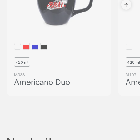
420 ml
420 ml
M533
M107
Americano Duo
Ame