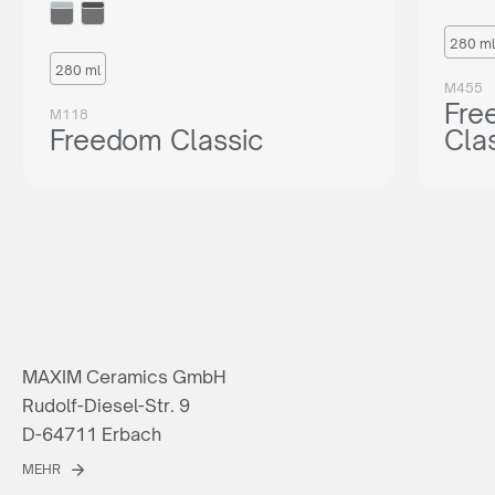
280 ml
280 ml
M455
Fre
M118
Freedom Classic
Cla
MAXIM Ceramics GmbH
Rudolf-Diesel-Str. 9
D-64711 Erbach
MEHR