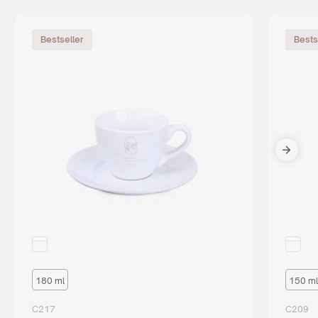
Bestseller
Bests
180 ml
150 ml
C217
C209