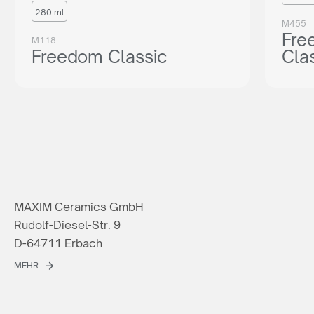
280 ml
M455
Fre
M118
Freedom Classic
Cla
MAXIM Ceramics GmbH
Rudolf-Diesel-Str. 9
D-64711 Erbach
MEHR