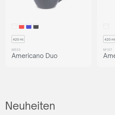
420 ml
420 ml
M533
M107
Americano Duo
Ame
Neuheiten