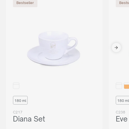
Bestseller
Bests
180 ml
180 ml
C217
C238
Diana Set
Eve