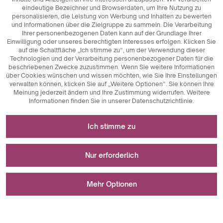
eindeutige Bezeichner und Browserdaten, um Ihre Nutzung zu
personalisieren, die Leistung von Werbung und Inhalten zu bewerten
und Informationen über die Zielgruppe zu sammeln. Die Verarbeitung
Ihrer personenbezogenen Daten kann auf der Grundlage Ihrer
Einwilligung oder unseres berechtigten Interesses erfolgen. Klicken Sie
auf die Schaltfläche „Ich stimme zu“, um der Verwendung dieser
Technologien und der Verarbeitung personenbezogener Daten für die
beschriebenen Zwecke zuzustimmen. Wenn Sie weitere Informationen
über Cookies wünschen und wissen möchten, wie Sie Ihre Einstellungen
verwalten können, klicken Sie auf „Weitere Optionen“. Sie können Ihre
Meinung jederzeit ändern und Ihre Zustimmung widerrufen. Weitere
Informationen finden Sie in unserer Datenschutzrichtlinie.
Erforderlich für das Funktionieren der Website
Ich stimme zu
Technisch notwendige Cookies sind
Für Messungen und statistische Analysen
Schlüsselkomponenten, die das reibungslose
Nur erforderlich
Funktionieren der Website gewährleisten. Dazu gehören
Sitzungskennungen, die es uns ermöglichen, Sie beim
Analytische Cookies sind ein wichtiges Instrument zur
Wird zur Anzeige von Werbung verwendet
Durchsuchen verschiedener Seiten zu erkennen, die
Erfassung von Daten über die Nutzeraktivitäten auf der
Mehr Optionen
Konsistenz der Sitzung zu gewährleisten und Funktionen
Website. Ihr Hauptzweck ist die Analyse des Website-
wie Einkaufswagen und Anmeldesitzungen zu
Verkehrs und die Bewertung ihrer Leistung. Analytische
Marketing-Cookies spielen eine wichtige Rolle bei der
ermöglichen. Außerdem speichern Cookies die
Cookies ermöglichen es uns, zu verfolgen, wie die Nutzer
Personalisierung und Verfolgung von Marketingaktivitäten
Beim Speichern Ihrer Einstellungen ist ein Fehler aufgetreten.
Präferenzen der Nutzer bei der Annahme von Cookies, so
auf der Website navigieren, welche Inhalte am
auf Websites. Ihr Hauptziel ist es, Informationen über das
Ich stimme zu
dass sie nicht bei jedem Besuch der Website erneut
beliebtesten sind und welche Verhaltensweisen sie an
Nutzerverhalten zu sammeln, um personalisierte Inhalte