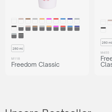
280 ml
280 ml
M455
Fre
M118
Freedom Classic
Cla