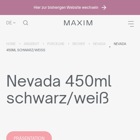
Hier zur bisherigen Website wechseln
DE
HOME
ANGEBOT
PORCELINE
BECHER
NEVADA
NEVADA
450ML SCHWARZ/WEISS
Nevada 450ml
schwarz/weiß
PRÄSENTATION