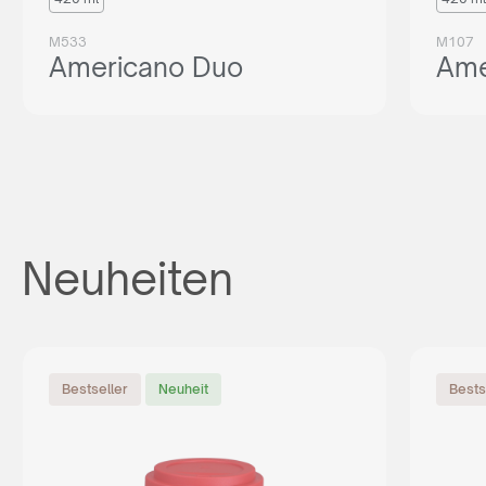
M533
M107
Americano Duo
Ame
Neuheiten
Bestseller
Neuheit
Bests