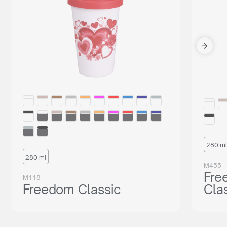
280 ml
280 ml
M455
Fre
M118
Freedom Classic
Cla