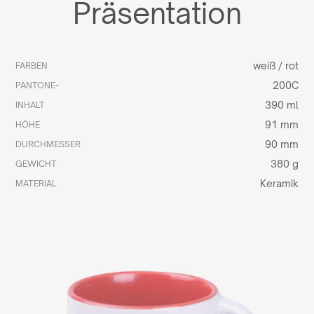
Präsentation
weiß / rot
FARBEN
200C
PANTONE~
390 ml
INHALT
91 mm
HÖHE
90 mm
DURCHMESSER
380 g
GEWICHT
Keramik
MATERIAL