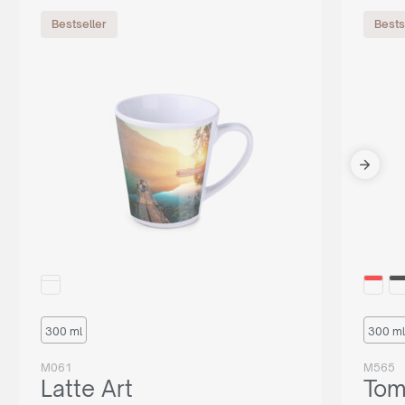
Bestseller
Bests
300 ml
300 ml
M061
M565
Latte Art
Tom