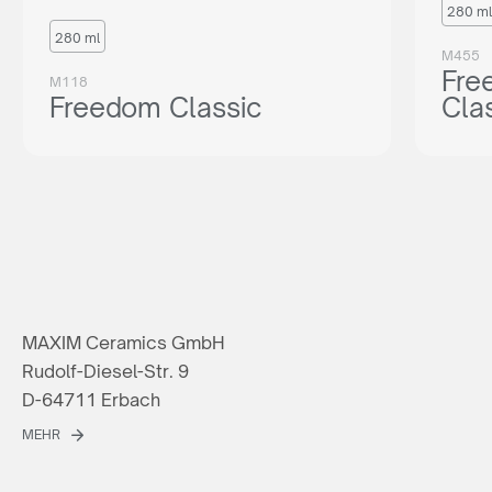
280 ml
280 ml
M455
Fre
M118
Freedom Classic
Cla
MAXIM Ceramics GmbH
Rudolf-Diesel-Str. 9
D-64711 Erbach
MEHR