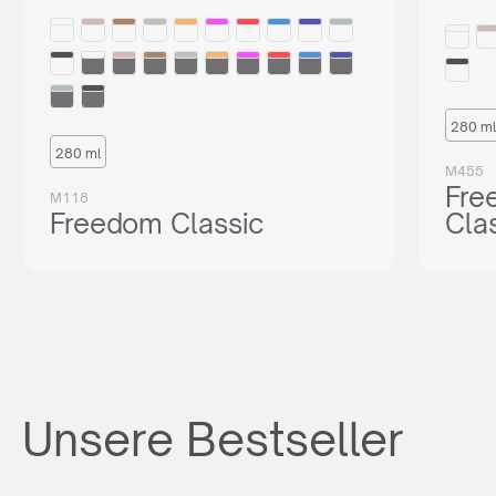
280 ml
280 ml
M455
Fre
M118
Freedom Classic
Cla
Unsere Bestseller