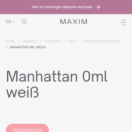
Hier zur bisherigen Website wechseln
DE
HOME
ANGEBOT
PORCELINE
SETS
MANHATTAN COFFEE SET
MANHATTAN 0ML WEISS
Manhattan 0ml
weiß
PRÄSENTATION