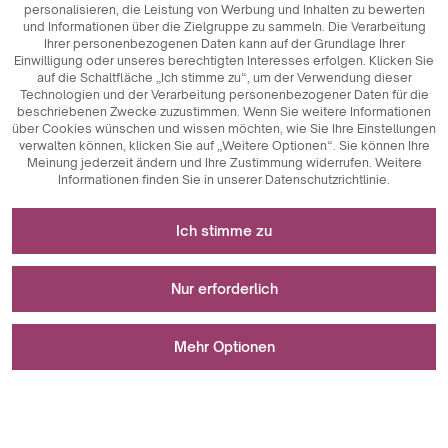
personalisieren, die Leistung von Werbung und Inhalten zu bewerten
und Informationen über die Zielgruppe zu sammeln. Die Verarbeitung
Ihrer personenbezogenen Daten kann auf der Grundlage Ihrer
Einwilligung oder unseres berechtigten Interesses erfolgen. Klicken Sie
auf die Schaltfläche „Ich stimme zu“, um der Verwendung dieser
Technologien und der Verarbeitung personenbezogener Daten für die
beschriebenen Zwecke zuzustimmen. Wenn Sie weitere Informationen
über Cookies wünschen und wissen möchten, wie Sie Ihre Einstellungen
verwalten können, klicken Sie auf „Weitere Optionen“. Sie können Ihre
Meinung jederzeit ändern und Ihre Zustimmung widerrufen. Weitere
Informationen finden Sie in unserer Datenschutzrichtlinie.
Erforderlich für das Funktionieren der Website
Ich stimme zu
Technisch notwendige Cookies sind
Für Messungen und statistische Analysen
Schlüsselkomponenten, die das reibungslose
Nur erforderlich
Funktionieren der Website gewährleisten. Dazu gehören
Sitzungskennungen, die es uns ermöglichen, Sie beim
Analytische Cookies sind ein wichtiges Instrument zur
Wird zur Anzeige von Werbung verwendet
Durchsuchen verschiedener Seiten zu erkennen, die
Erfassung von Daten über die Nutzeraktivitäten auf der
Mehr Optionen
Konsistenz der Sitzung zu gewährleisten und Funktionen
Website. Ihr Hauptzweck ist die Analyse des Website-
wie Einkaufswagen und Anmeldesitzungen zu
Verkehrs und die Bewertung ihrer Leistung. Analytische
Marketing-Cookies spielen eine wichtige Rolle bei der
ermöglichen. Außerdem speichern Cookies die
Cookies ermöglichen es uns, zu verfolgen, wie die Nutzer
Personalisierung und Verfolgung von Marketingaktivitäten
Beim Speichern Ihrer Einstellungen ist ein Fehler aufgetreten.
Präferenzen der Nutzer bei der Annahme von Cookies, so
auf der Website navigieren, welche Inhalte am
auf Websites. Ihr Hauptziel ist es, Informationen über das
Ich stimme zu
dass sie nicht bei jedem Besuch der Website erneut
beliebtesten sind und welche Verhaltensweisen sie an
Nutzerverhalten zu sammeln, um personalisierte Inhalte
zustimmen müssen. Cookies zum Schutz vor
den Tag legen, wie z. B. Klicks oder Interaktionen mit
und Werbung anbieten zu können. Durch die Verfolgung