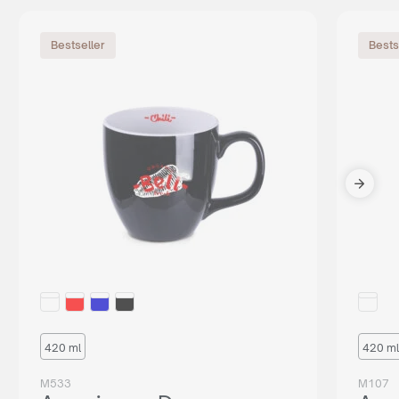
Bestseller
Bests
420 ml
420 ml
M533
M107