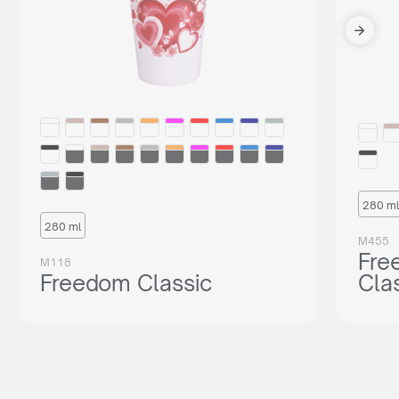
280 ml
280 ml
M455
Fre
M118
Freedom Classic
Cla