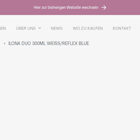
Hier zur bisherigen Website wechseln
NEN
ÜBER UNS
NEWS
WO ZU KAUFEN
KONTAKT
O
ILONA DUO 300ML WEISS/REFLEX BLUE