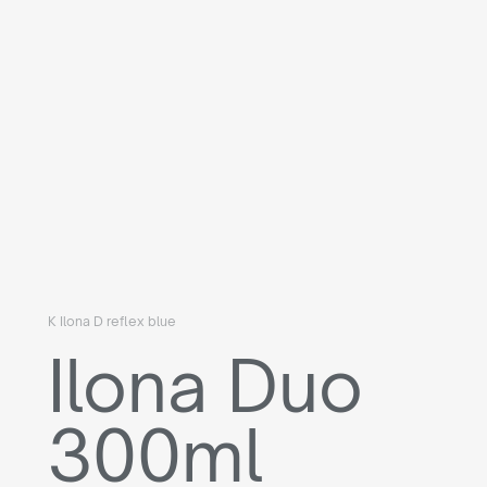
K Ilona D reflex blue
Ilona Duo
300ml