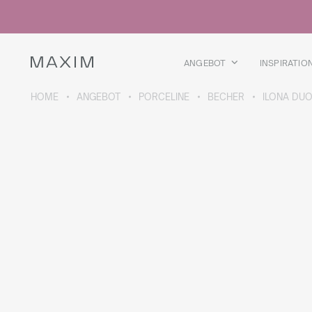
Alle Produkte
Glasbecher
Gläser
Schnapsgläser
ANGEBOT
INSPIRATIO
Bierkrüge
Karaffen
HOME
ANGEBOT
PORCELINE
BECHER
ILONA DU
ÜBER DIE KOLLEKTION
Galaxy
collection
Alle Produkte
Thermobecher
Thermosflaschen
Vakuumflasche
Trinkflaschen