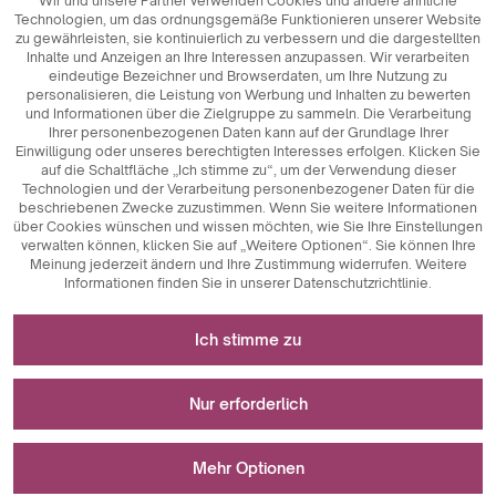
Wir und unsere Partner verwenden Cookies und andere ähnliche
Technologien, um das ordnungsgemäße Funktionieren unserer Website
zu gewährleisten, sie kontinuierlich zu verbessern und die dargestellten
Inhalte und Anzeigen an Ihre Interessen anzupassen. Wir verarbeiten
eindeutige Bezeichner und Browserdaten, um Ihre Nutzung zu
personalisieren, die Leistung von Werbung und Inhalten zu bewerten
und Informationen über die Zielgruppe zu sammeln. Die Verarbeitung
Ihrer personenbezogenen Daten kann auf der Grundlage Ihrer
Einwilligung oder unseres berechtigten Interesses erfolgen. Klicken Sie
auf die Schaltfläche „Ich stimme zu“, um der Verwendung dieser
Technologien und der Verarbeitung personenbezogener Daten für die
beschriebenen Zwecke zuzustimmen. Wenn Sie weitere Informationen
über Cookies wünschen und wissen möchten, wie Sie Ihre Einstellungen
verwalten können, klicken Sie auf „Weitere Optionen“. Sie können Ihre
Meinung jederzeit ändern und Ihre Zustimmung widerrufen. Weitere
Informationen finden Sie in unserer Datenschutzrichtlinie.
Erforderlich für das Funktionieren der Website
Ich stimme zu
Technisch notwendige Cookies sind
Für Messungen und statistische Analysen
Schlüsselkomponenten, die das reibungslose
Nur erforderlich
Funktionieren der Website gewährleisten. Dazu gehören
Sitzungskennungen, die es uns ermöglichen, Sie beim
Analytische Cookies sind ein wichtiges Instrument zur
Wird zur Anzeige von Werbung verwendet
Durchsuchen verschiedener Seiten zu erkennen, die
Erfassung von Daten über die Nutzeraktivitäten auf der
Mehr Optionen
Konsistenz der Sitzung zu gewährleisten und Funktionen
Website. Ihr Hauptzweck ist die Analyse des Website-
wie Einkaufswagen und Anmeldesitzungen zu
Verkehrs und die Bewertung ihrer Leistung. Analytische