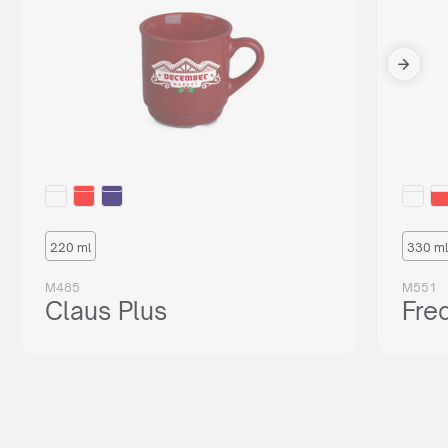
220 ml
330 ml
M485
M551
Claus Plus
Fre