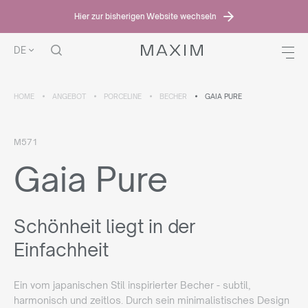
Hier zur bisherigen Website wechseln
DE
HOME
ANGEBOT
PORCELINE
BECHER
GAIA PURE
M571
Gaia Pure
Schönheit liegt in der
Einfachheit
Ein vom japanischen Stil inspirierter Becher - subtil,
harmonisch und zeitlos. Durch sein minimalistisches Design