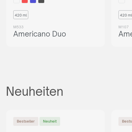
420 ml
420 ml
M533
M107
Americano Duo
Ame
Neuheiten
Bestseller
Neuheit
Bests