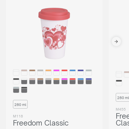
280 ml
280 ml
M455
Fre
M118
Freedom Classic
Cla