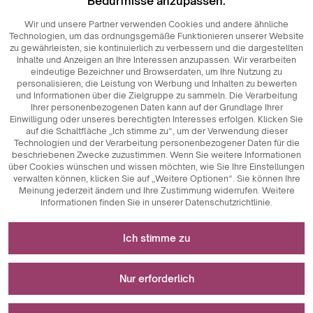
Bedürfnisse anzupassen.
Wir und unsere Partner verwenden Cookies und andere ähnliche
Technologien, um das ordnungsgemäße Funktionieren unserer Website
zu gewährleisten, sie kontinuierlich zu verbessern und die dargestellten
Inhalte und Anzeigen an Ihre Interessen anzupassen. Wir verarbeiten
eindeutige Bezeichner und Browserdaten, um Ihre Nutzung zu
personalisieren, die Leistung von Werbung und Inhalten zu bewerten
und Informationen über die Zielgruppe zu sammeln. Die Verarbeitung
Ihrer personenbezogenen Daten kann auf der Grundlage Ihrer
Einwilligung oder unseres berechtigten Interesses erfolgen. Klicken Sie
auf die Schaltfläche „Ich stimme zu“, um der Verwendung dieser
Technologien und der Verarbeitung personenbezogener Daten für die
beschriebenen Zwecke zuzustimmen. Wenn Sie weitere Informationen
über Cookies wünschen und wissen möchten, wie Sie Ihre Einstellungen
verwalten können, klicken Sie auf „Weitere Optionen“. Sie können Ihre
Meinung jederzeit ändern und Ihre Zustimmung widerrufen. Weitere
Informationen finden Sie in unserer Datenschutzrichtlinie.
Erforderlich für das Funktionieren der Website
Ich stimme zu
Technisch notwendige Cookies sind
Für Messungen und statistische Analysen
Schlüsselkomponenten, die das reibungslose
Nur erforderlich
Funktionieren der Website gewährleisten. Dazu gehören
Sitzungskennungen, die es uns ermöglichen, Sie beim
Analytische Cookies sind ein wichtiges Instrument zur
Wird zur Anzeige von Werbung verwendet
Durchsuchen verschiedener Seiten zu erkennen, die
Erfassung von Daten über die Nutzeraktivitäten auf der