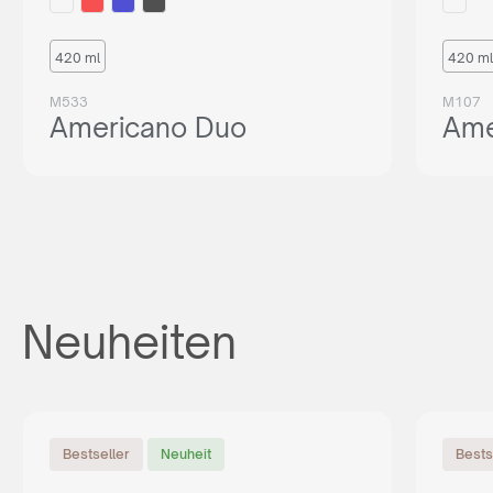
420 ml
420 ml
M533
M107
Americano Duo
Ame
Neuheiten
Bestseller
Neuheit
Bests