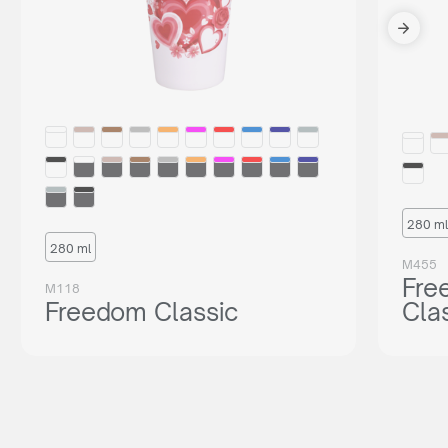
280 ml
280 ml
M455
Fre
M118
Freedom Classic
Cla