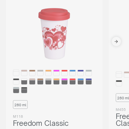
280 ml
280 ml
M455
Fre
M118
Freedom Classic
Cla