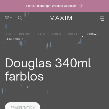
Hier zur bisherigen Website wechseln
DE
HOME
ANGEBOT
GLASS
GLÄSER
DOUGLAS
DOUGLAS
340ML FARBLOS
Douglas 340ml
farblos
PRÄSENTATION