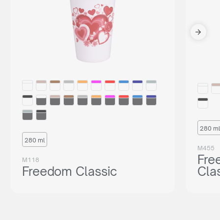
280 ml
280 ml
M455
Fre
M118
Freedom Classic
Cla