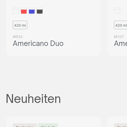
420 ml
420 ml
M533
M107
Americano Duo
Ame
Neuheiten