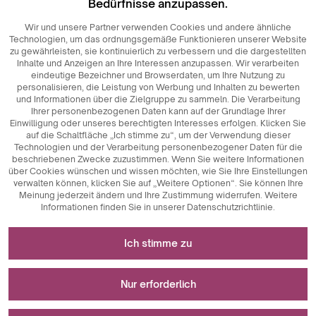
Bedürfnisse anzupassen.
Wir und unsere Partner verwenden Cookies und andere ähnliche
Technologien, um das ordnungsgemäße Funktionieren unserer Website
zu gewährleisten, sie kontinuierlich zu verbessern und die dargestellten
Inhalte und Anzeigen an Ihre Interessen anzupassen. Wir verarbeiten
eindeutige Bezeichner und Browserdaten, um Ihre Nutzung zu
personalisieren, die Leistung von Werbung und Inhalten zu bewerten
und Informationen über die Zielgruppe zu sammeln. Die Verarbeitung
Ihrer personenbezogenen Daten kann auf der Grundlage Ihrer
Einwilligung oder unseres berechtigten Interesses erfolgen. Klicken Sie
auf die Schaltfläche „Ich stimme zu“, um der Verwendung dieser
Technologien und der Verarbeitung personenbezogener Daten für die
beschriebenen Zwecke zuzustimmen. Wenn Sie weitere Informationen
über Cookies wünschen und wissen möchten, wie Sie Ihre Einstellungen
verwalten können, klicken Sie auf „Weitere Optionen“. Sie können Ihre
Meinung jederzeit ändern und Ihre Zustimmung widerrufen. Weitere
Informationen finden Sie in unserer Datenschutzrichtlinie.
Erforderlich für das Funktionieren der Website
Ich stimme zu
Technisch notwendige Cookies sind
Für Messungen und statistische Analysen
Schlüsselkomponenten, die das reibungslose
Nur erforderlich
Funktionieren der Website gewährleisten. Dazu gehören
Sitzungskennungen, die es uns ermöglichen, Sie beim
Analytische Cookies sind ein wichtiges Instrument zur
Wird zur Anzeige von Werbung verwendet