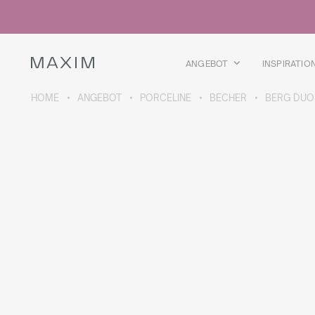
Alle Produkte
Glasbecher
Gläser
Schnapsgläser
ANGEBOT
INSPIRATIO
Bierkrüge
Karaffen
HOME
ANGEBOT
PORCELINE
BECHER
BERG DUO
ÜBER DIE KOLLEKTION
Galaxy
collection
Alle Produkte
Thermobecher
Thermosflaschen
Vakuumflasche
Trinkflaschen